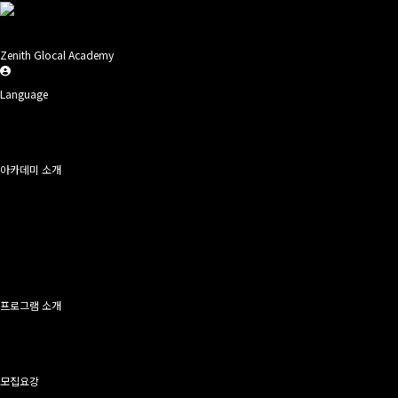
Zenith Glocal Academy
Language
- Korean
- English
- Chinese
- Japanese
아카데미 소개
- 인사말
- About ZGA
- ZGA Artists
- Family Company
- ZGA 프랜차이즈
- K-POP 카페
- 시설안내
- 오시는길
프로그램 소개
- 멘토소개
- 교육목표
- History of K-wave
- IPA Korea
모집요강
- 교육개요