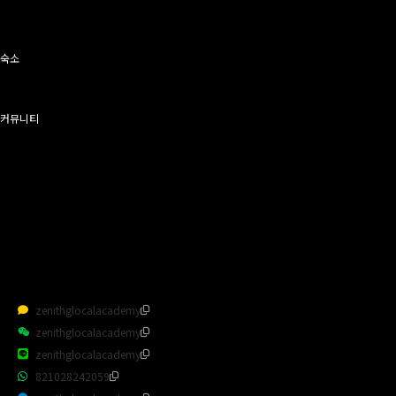
- 교육과정
- 교육FAQ
- Audition
숙소
- 숙소안내
- 숙소사진
- 숙소FAQ
커뮤니티
- 최신뉴스
- 교육후기
- ZGA 스토리
- 문의하기
- 유튜브
- Hawaii
- 행복나눔회
zenithglocalacademy
zenithglocalacademy
zenithglocalacademy
821028242059