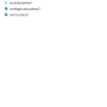
821028242059
zenithglocalacademy
1057113913