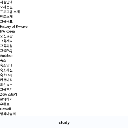
시설안내
오시는길
프로그램 소개
멘토소개
교육목표
History of K-wave
IPA Korea
모집요강
교육개요
교육과정
교육FAQ
Audition
숙소
숙소안내
숙소사진
숙소FAQ
커뮤니티
최신뉴스
교육후기
ZGA 스토리
문의하기
유튜브
Hawaii
행복나눔회
study