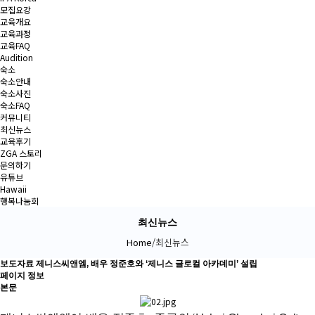
모집요강
교육개요
교육과정
교육FAQ
Audition
숙소
숙소안내
숙소사진
숙소FAQ
커뮤니티
최신뉴스
교육후기
ZGA 스토리
문의하기
유튜브
Hawaii
행복나눔회
최신뉴스
Home
/
최신뉴스
보도자료
제니스씨앤엠, 배우 정준호와 ‘제니스 글로컬 아카데미’ 설립
페이지 정보
본문