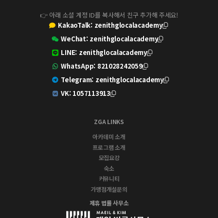
👉 아래 소셜 계정 ID를 복사해서 친구 추가해 주세요!
KakaoTalk:
zenithglocalacademy
WeChat:
zenithglocalacademy
LINE:
zenithglocalacademy
WhatsApp:
821028242059
Telegram:
zenithglocalacademy
VK:
1057113913
ZGA LINKS
아카데미 소개
프로그램 소개
모집요강
숙소
커뮤니티
가맹점개설문의
제휴 법률 사무소