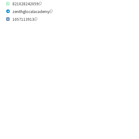
821028242059
zenithglocalacademy
1057113913